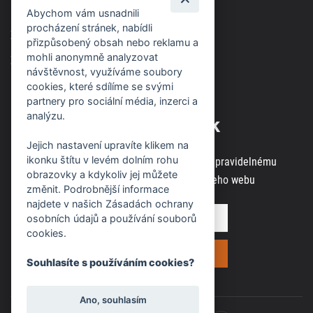
soudem v Brně, spisová značka C63717
Abychom vám usnadnili
procházení stránek, nabídli
Zásady použití cookies
přizpůsobený obsah nebo reklamu a
mohli anonymně analyzovat
Zásady ochrany osobních údajů
návštěvnost, využíváme soubory
cookies, které sdílíme se svými
partnery pro sociální média, inzerci a
analýzu.
Odběr novinek
Jejich nastavení upravíte klikem na
ikonku štítu v levém dolním rohu
Zaregistrujte svou e-mailovou adresu k pravidelnému
obrazovky a kdykoliv jej můžete
odběru aktuálních informací z našeho webu
změnit. Podrobnější informace
najdete v našich Zásadách ochrany
osobních údajů a používání souborů
cookies.
Souhlasíte s používáním cookies?
Ano, souhlasím