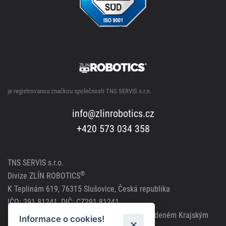
je registrovanou značkou společnosti TNS SERVIS s.r.o.
info@zlinrobotics.cz
+420 573 034 358
TNS SERVIS s.r.o.
®
Divize ZLÍN ROBOTICS
K Teplinám 619, 76315 Slušovice, Česká republika
IČO: 291 81241, DIČ: CZ291 81241
Společnost zapsána v obchodním rejstříku vedeném Krajským
Informace o cookies!