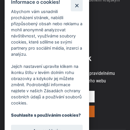
Informace o cookies!
soudem v Brně, spisová značka C63717
Abychom vám usnadnili
procházení stránek, nabídli
Zásady použití cookies
přizpůsobený obsah nebo reklamu a
mohli anonymně analyzovat
Zásady ochrany osobních údajů
návštěvnost, využíváme soubory
cookies, které sdílíme se svými
partnery pro sociální média, inzerci a
analýzu.
Odběr novinek
Jejich nastavení upravíte klikem na
ikonku štítu v levém dolním rohu
Zaregistrujte svou e-mailovou adresu k pravidelnému
obrazovky a kdykoliv jej můžete
odběru aktuálních informací z našeho webu
změnit. Podrobnější informace
najdete v našich Zásadách ochrany
osobních údajů a používání souborů
cookies.
Souhlasíte s používáním cookies?