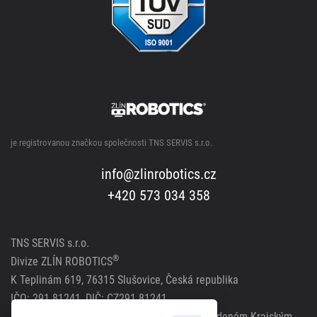
je registrovanou značkou společnosti TNS SERVIS s.r.o.
info@zlinrobotics.cz
+420 573 034 358
TNS SERVIS s.r.o.
®
Divize ZLÍN ROBOTICS
K Teplinám 619, 76315 Slušovice, Česká republika
IČO: 291 81241, DIČ: CZ291 81241
Společnost zapsána v obchodním rejstříku vedeném Krajským