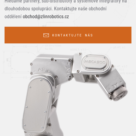
Hledáme partnery, sub-distributory a systémové integrátory na
dlouhodobou spolupráci. Kontaktujte naše obchodní
oddělení
obchod@zlinrobotics.cz
KONTAKTUJTE NÁS