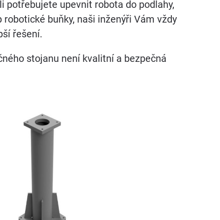
tli potřebujete upevnit robota do podlahy,
p robotické buňky, naši inženýři Vám vždy
ší řešení.
čného stojanu není kvalitní a bezpečná