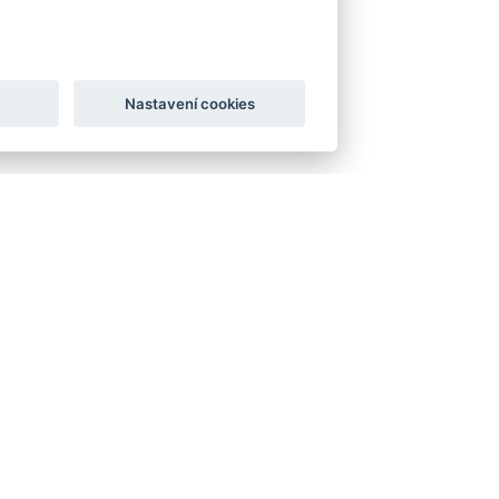
Nastavení cookies
Odběr novinek
ice,
Zaregistrujte svou e-
mailovou adresu k
81241
pravidelnému odběru
dním
aktuálních informací z