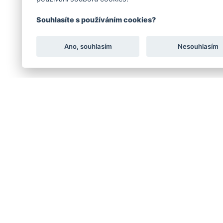
Souhlasíte s používáním cookies?
Ano, souhlasím
Nesouhlasím
TNS SERVIS s.r.o.
®
Divize ZLÍN ROBOTICS
K Teplinám 619, 76315 Slušov
Česká republika
IČO: 291 81241, DIČ: CZ291 
nou značkou společnosti TNS SERVIS
Společnost zapsána v obcho