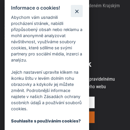
Společnost zapsána v obchodním rejstříku vedeném Krajským
Informace o cookies!
soudem v Brně, spisová značka C63717
Abychom vám usnadnili
procházení stránek, nabídli
Zásady použití cookies
přizpůsobený obsah nebo reklamu a
mohli anonymně analyzovat
Zásady ochrany osobních údajů
návštěvnost, využíváme soubory
cookies, které sdílíme se svými
partnery pro sociální média, inzerci a
analýzu.
Odběr novinek
Jejich nastavení upravíte klikem na
ikonku štítu v levém dolním rohu
Zaregistrujte svou e-mailovou adresu k pravidelnému
obrazovky a kdykoliv jej můžete
odběru aktuálních informací z našeho webu
změnit. Podrobnější informace
najdete v našich Zásadách ochrany
osobních údajů a používání souborů
cookies.
Souhlasíte s používáním cookies?