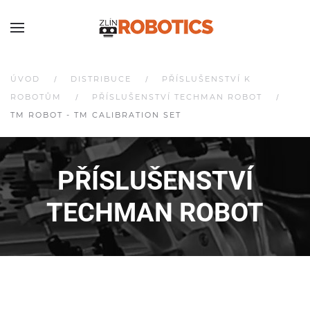
ÚVOD
DISTRIBUCE
PŘÍSLUŠENSTVÍ K
ROBOTŮM
PŘÍSLUŠENSTVÍ TECHMAN ROBOT
TM ROBOT - TM CALIBRATION SET
PŘÍSLUŠENSTVÍ
TECHMAN ROBOT