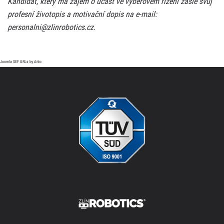
Kandidát, který má zájem o účast ve výběrovém řízení zašle svůj
profesní životopis a motivační dopis na e-mail:
personalni@zlinrobotics.cz
.
Joomla SEF URLs by Artio