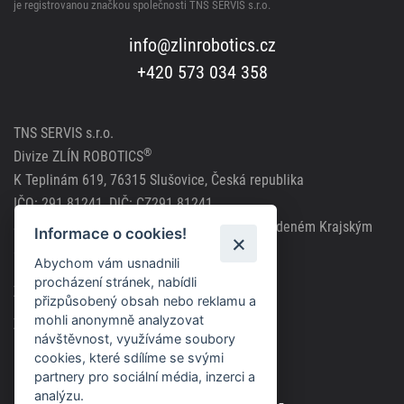
je registrovanou značkou společnosti TNS SERVIS s.r.o.
info@zlinrobotics.cz
+420 573 034 358
TNS SERVIS s.r.o.
®
Divize ZLÍN ROBOTICS
K Teplinám 619, 76315 Slušovice, Česká republika
IČO: 291 81241, DIČ: CZ291 81241
Společnost zapsána v obchodním rejstříku vedeném Krajským
Informace o cookies!
soudem v Brně, spisová značka C63717
Abychom vám usnadnili
procházení stránek, nabídli
Zásady použití cookies
přizpůsobený obsah nebo reklamu a
mohli anonymně analyzovat
Zásady ochrany osobních údajů
návštěvnost, využíváme soubory
cookies, které sdílíme se svými
partnery pro sociální média, inzerci a
analýzu.