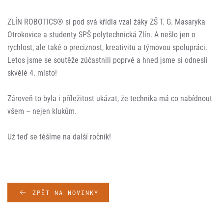
ZLÍN ROBOTICS® si pod svá křídla vzal žáky ZŠ T. G. Masaryka
Otrokovice a studenty SPŠ polytechnická Zlín. A nešlo jen o
rychlost, ale také o preciznost, kreativitu a týmovou spolupráci.
Letos jsme se soutěže zúčastnili poprvé a hned jsme si odnesli
skvělé 4. místo!
Zároveň to byla i příležitost ukázat, že technika má co nabídnout
všem – nejen klukům.
Už teď se těšíme na další ročník!
ZPĚT NA NOVINKY