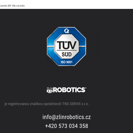
Joomla SEF URLs by Artio
je registrovanou značkou společnosti TNS SERVIS s.r.o.
info@zlinrobotics.cz
+420 573 034 358