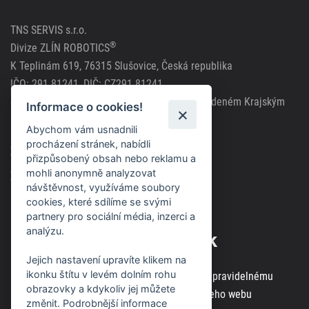
TNS SERVIS s.r.o.
®
Divize ZLÍN ROBOTICS
K Teplinám 619, 76315 Slušovice, Česká republika
IČO: 291 81241, DIČ: CZ291 81241
Společnost zapsána v obchodním rejstříku vedeném Krajským
Informace o cookies!
soudem v Brně, spisová značka C63717
Abychom vám usnadnili
procházení stránek, nabídli
Zásady použití cookies
přizpůsobený obsah nebo reklamu a
mohli anonymně analyzovat
Zásady ochrany osobních údajů
návštěvnost, využíváme soubory
cookies, které sdílíme se svými
partnery pro sociální média, inzerci a
analýzu.
Odběr novinek
Jejich nastavení upravíte klikem na
ikonku štítu v levém dolním rohu
Zaregistrujte svou e-mailovou adresu k pravidelnému
obrazovky a kdykoliv jej můžete
odběru aktuálních informací z našeho webu
změnit. Podrobnější informace