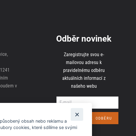
Odběr novinek
ice,
Zaregistrujte svou e-
mailovou adresu k
81241
pravidelnému odběru
dním
aktuálních informací z
soudem v
našeho webu
jů
izpůsobený obsah nebo reklamu a
bory cookies, které sdílíme se svými