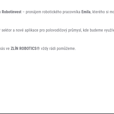
ou
Robotinvest
– pronájem robotického pracovníka
Emila
, kterého si 
ý sektor a nové aplikace pro polovodičový průmysl, kde budeme využív
 nás ve
ZLÍN ROBOTICS®
vždy rádi pomůžeme.