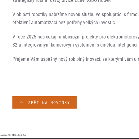
strategický růst a rozvoj divize ZLÍN ROBOTICS®.
V oblasti robotiky nabízíme novou službu ve spolupráci s firm
efektivní automatizaci bez potřeby velkých investic.
V roce 2025 nás čekají ambiciózní projekty pro elektromotorov
S2 a integrovaným kamerovým systémem s umělou inteligencí.
Přejeme Vám úspěšný nový rok plný inovací, se kterými vám u
ZPĚT NA NOVINKY
Joomla SEF URLs by Artio