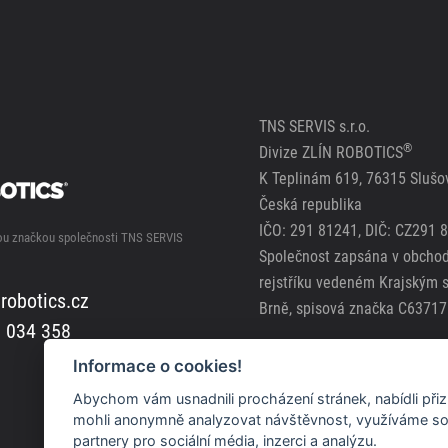
TNS SERVIS s.r.o.
®
Divize ZLÍN ROBOTICS
K Teplinám 619, 76315 Slušov
Česká republika
IČO: 291 81241, DIČ: CZ291 
nou značkou společnosti TNS SERVIS
Společnost zapsána v obcho
rejstříku vedeném Krajským 
robotics.cz
Brně, spisová značka C63717
 034 358
Zásady použití cookies
Informace o cookies!
Zásady ochrany osobních úda
Abychom vám usnadnili procházení stránek, nabídli př
mohli anonymně analyzovat návštěvnost, využíváme sou
partnery pro sociální média, inzerci a analýzu.