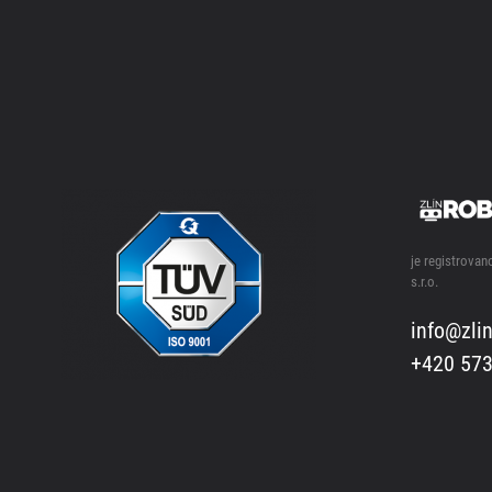
je registrova
s.r.o.
info@zlin
+420 573