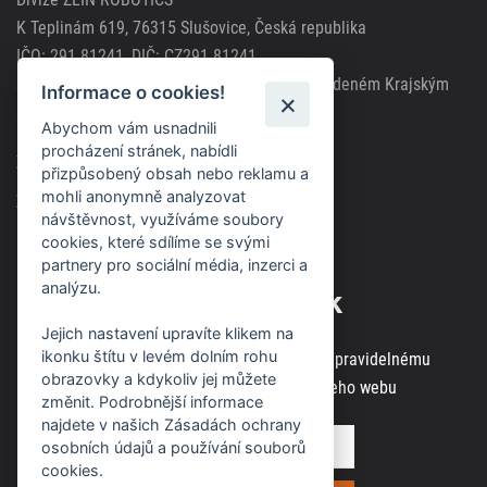
K Teplinám 619, 76315 Slušovice, Česká republika
IČO: 291 81241, DIČ: CZ291 81241
Společnost zapsána v obchodním rejstříku vedeném Krajským
Informace o cookies!
soudem v Brně, spisová značka C63717
Abychom vám usnadnili
procházení stránek, nabídli
Zásady použití cookies
přizpůsobený obsah nebo reklamu a
mohli anonymně analyzovat
Zásady ochrany osobních údajů
návštěvnost, využíváme soubory
cookies, které sdílíme se svými
partnery pro sociální média, inzerci a
analýzu.
Odběr novinek
Jejich nastavení upravíte klikem na
ikonku štítu v levém dolním rohu
Zaregistrujte svou e-mailovou adresu k pravidelnému
obrazovky a kdykoliv jej můžete
odběru aktuálních informací z našeho webu
změnit. Podrobnější informace
najdete v našich Zásadách ochrany
osobních údajů a používání souborů
cookies.