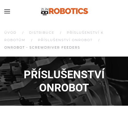
ÚVOD
DISTRIBUCE
PŘÍSLUŠENSTVÍ K
ROBOTŮM
PŘÍSLUŠENSTVÍ ONROBOT
ONROBOT - SCREWDRIVER FEEDERS
PŘÍSLUŠENSTVÍ
ONROBOT