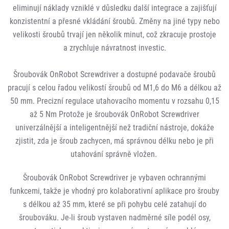
eliminují náklady vzniklé v důsledku další integrace a zajišťují
konzistentní a přesné vkládání šroubů. Změny na jiné typy nebo
velikosti šroubů trvají jen několik minut, což zkracuje prostoje
a zrychluje návratnost investic.
Šroubovák OnRobot Screwdriver a dostupné podavače šroubů
pracují s celou řadou velikostí šroubů od M1,6 do M6 a délkou až
50 mm. Precizní regulace utahovacího momentu v rozsahu 0,15
až 5 Nm Protože je šroubovák OnRobot Screwdriver
univerzálnější a inteligentnější než tradiční nástroje, dokáže
zjistit, zda je šroub zachycen, má správnou délku nebo je při
utahování správně vložen.
Šroubovák OnRobot Screwdriver je vybaven ochrannými
funkcemi, takže je vhodný pro kolaborativní aplikace pro šrouby
s délkou až 35 mm, které se při pohybu celé zatahují do
šroubováku. Je-li šroub vystaven nadměrné síle podél osy,