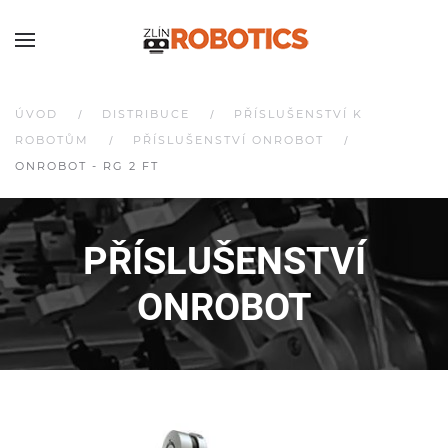
ÚVOD
DISTRIBUCE
PŘÍSLUŠENSTVÍ K
ROBOTŮM
PŘÍSLUŠENSTVÍ ONROBOT
ONROBOT - RG 2 FT
PŘÍSLUŠENSTVÍ
O
N
ROBOT