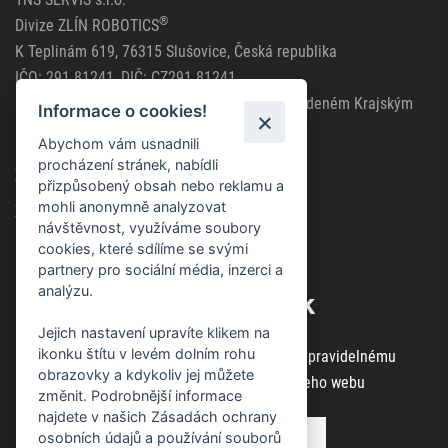
®
Divize ZLÍN ROBOTICS
K Teplinám 619, 76315 Slušovice, Česká republika
IČO: 291 81241, DIČ: CZ291 81241
Společnost zapsána v obchodním rejstříku vedeném Krajským
Informace o cookies!
soudem v Brně, spisová značka C63717
Abychom vám usnadnili
procházení stránek, nabídli
Zásady použití cookies
přizpůsobený obsah nebo reklamu a
mohli anonymně analyzovat
Zásady ochrany osobních údajů
návštěvnost, využíváme soubory
cookies, které sdílíme se svými
partnery pro sociální média, inzerci a
analýzu.
Odběr novinek
Jejich nastavení upravíte klikem na
ikonku štítu v levém dolním rohu
Zaregistrujte svou e-mailovou adresu k pravidelnému
obrazovky a kdykoliv jej můžete
odběru aktuálních informací z našeho webu
změnit. Podrobnější informace
najdete v našich Zásadách ochrany
osobních údajů a používání souborů