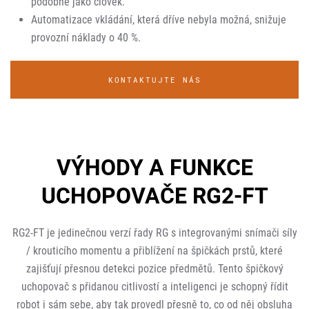
podobně jako člověk.
Automatizace vkládání, která dříve nebyla možná, snižuje
provozní náklady o 40 %.
KONTAKTUJTE NÁS
VÝHODY A FUNKCE
UCHOPOVAČE RG2-FT
RG2-FT je jedinečnou verzí řady RG s integrovanými snímači síly
/ krouticího momentu a přiblížení na špičkách prstů, které
zajišťují přesnou detekci pozice předmětů. Tento špičkový
uchopovač s přidanou citlivostí a inteligenci je schopný řídit
robot i sám sebe, aby tak provedl přesně to, co od něj obsluha