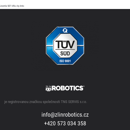
Joomla SEF URLs by Artio
je registrovanou značkou společnosti TNS SERVIS s.r.o.
info@zlinrobotics.cz
+420 573 034 358