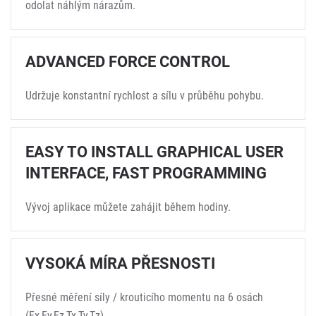
odolat náhlým nárazům.
ADVANCED FORCE CONTROL
Udržuje konstantní rychlost a sílu v průběhu pohybu.
EASY TO INSTALL GRAPHICAL USER
INTERFACE, FAST PROGRAMMING
Vývoj aplikace můžete zahájit během hodiny.
VYSOKÁ MÍRA PŘESNOSTI
Přesné měření síly / krouticího momentu na 6 osách
(Fx,Fy,Fz,Tx,Ty,Tz).