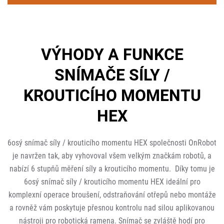
VÝHODY A FUNKCE
SNÍMAČE SÍLY /
KROUTICÍHO MOMENTU
HEX
6osý snímač síly / krouticího momentu HEX společnosti OnRobot
je navržen tak, aby vyhovoval všem velkým značkám robotů, a
nabízí 6 stupňů měření síly a krouticího momentu. Díky tomu je
6osý snímač síly / krouticího momentu HEX ideální pro
komplexní operace broušení, odstraňování otřepů nebo montáže
a rovněž vám poskytuje přesnou kontrolu nad silou aplikovanou
nástroji pro robotická ramena. Snímač se zvláště hodí pro