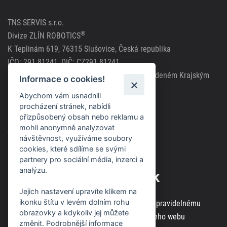
TNS SERVIS s.r.o.
®
Divize ZLÍN ROBOTICS
K Teplinám 619, 76315 Slušovice, Česká republika
IČO: 291 81241, DIČ: CZ291 81241
Společnost zapsána v obchodním rejstříku vedeném Krajským
Informace o cookies!
soudem v Brně, spisová značka C63717
Abychom vám usnadnili
procházení stránek, nabídli
Zásady použití cookies
přizpůsobený obsah nebo reklamu a
mohli anonymně analyzovat
Zásady ochrany osobních údajů
návštěvnost, využíváme soubory
cookies, které sdílíme se svými
partnery pro sociální média, inzerci a
analýzu.
Odběr novinek
Jejich nastavení upravíte klikem na
ikonku štítu v levém dolním rohu
Zaregistrujte svou e-mailovou adresu k pravidelnému
obrazovky a kdykoliv jej můžete
odběru aktuálních informací z našeho webu
změnit. Podrobnější informace