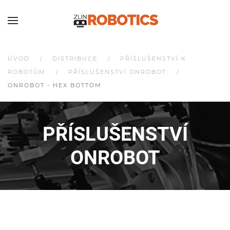
ÚVOD
DISTRIBUCE
PŘÍSLUŠENSTVÍ K
ROBOTŮM
PŘÍSLUŠENSTVÍ ONROBOT
ONROBOT - HEX BOTTOM
PŘÍSLUŠENSTVÍ
O
N
ROBOT