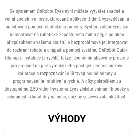
Se systémem OnRobot Eyes nyní můžete vytvářet snadné a
velmi spolehlivé nestrukturované aplikace třídění, vyzvedávání a
umísťování pomocí robotického ramena. Systém vidění Eyes lze
namontovat na robotické zápěstí nebo mimo něj, s polohou
přizpůsobenou vašemu použití, a bezproblémově jej integrovat
do rozhraní robotu a chapadla pomocí systému OnRobot Quick
Changer. Instalace je rychlá, takže jsou minimalizovány prostoje
pro přechod na jiné výrobky nebo postupy. Jednosnímková
kalibrace a rozpoznávání dílů trvají pouhé minuty a
programování je intuitivní a rychlé. A díky pokročilému a
dostupnému 2,5D vidění systému Eyes získáte vnímání hloubky a
schopnost skládat díly na sebe, aniž by se zvyšovala složitost.
VÝHODY