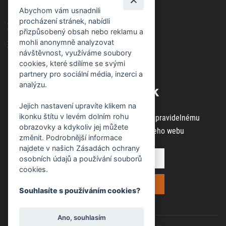
soudem v Brně, spisová značka C63717
Abychom vám usnadnili
procházení stránek, nabídli
Zásady použití cookies
přizpůsobený obsah nebo reklamu a
mohli anonymně analyzovat
Zásady ochrany osobních údajů
návštěvnost, využíváme soubory
cookies, které sdílíme se svými
partnery pro sociální média, inzerci a
analýzu.
Odběr novinek
Jejich nastavení upravíte klikem na
ikonku štítu v levém dolním rohu
Zaregistrujte svou e-mailovou adresu k pravidelnému
obrazovky a kdykoliv jej můžete
odběru aktuálních informací z našeho webu
změnit. Podrobnější informace
najdete v našich Zásadách ochrany
osobních údajů a používání souborů
cookies.
Souhlasíte s používáním cookies?
Ano, souhlasím