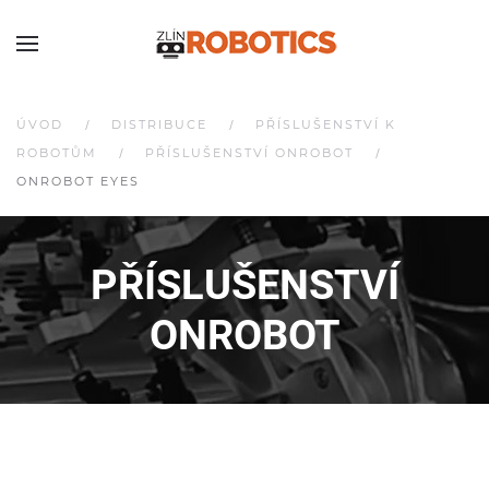
ÚVOD
DISTRIBUCE
PŘÍSLUŠENSTVÍ K
ROBOTŮM
PŘÍSLUŠENSTVÍ ONROBOT
ONROBOT EYES
PŘÍSLUŠENSTVÍ
ONROBOT