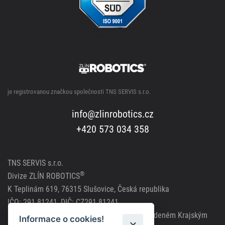
je registrovanou značkou společnosti TNS SERVIS s.r.o.
info@zlinrobotics.cz
+420 573 034 358
TNS SERVIS s.r.o.
®
Divize ZLÍN ROBOTICS
K Teplinám 619, 76315 Slušovice, Česká republika
IČO: 291 81241, DIČ: CZ291 81241
Společnost zapsána v obchodním rejstříku vedeném Krajským
Informace o cookies!