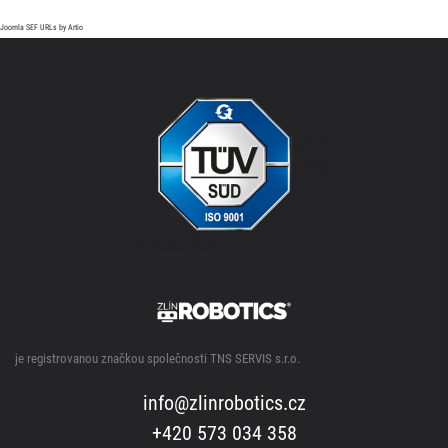
Joomla SEF URLs by Artio
je registrovanou značkou společnosti TNS SERVIS s.r.o.
info@zlinrobotics.cz
+420 573 034 358