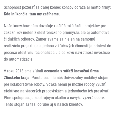
Schopnosť pozerať sa ďalej koniec koncov odráža aj motto firmy:
Kde iní končia, tam my začíname.
Naše know-how nám dovoľuje riešiť širokú škálu projektov pre
zákazníkov nielen z elektronického priemyslu, ale aj automotive,
či ďalších odborov. Zameriavame sa nielen na samotnú
realizáciu projektu, ale jednou z kľúčových činností je priniesť do
procesu efektívnu racionalizáciu a celkovú návratnosť investície
do automatizácie.
V roku 2018 sme získali
ocenenie v súťaži Inovačná firma
Zlínskeho kraja
. Porota ocenila náš Univerzálny mobilný stojan
pre kolaboratívne roboty. Vďaka nemu je možné roboty využiť
efektívne na viacerých pracoviskách a jednoducho ich presúvať.
Plne spolupracuje so strojným okolím a navyše vyzerá dobre.
Tento stojan sa teší obľube aj u našich klientov.