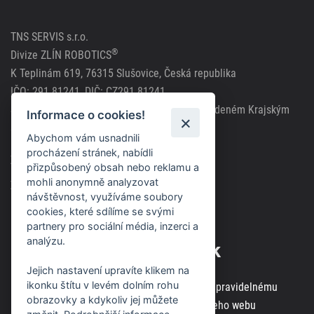
TNS SERVIS s.r.o.
®
Divize ZLÍN ROBOTICS
K Teplinám 619, 76315 Slušovice, Česká republika
IČO: 291 81241, DIČ: CZ291 81241
Společnost zapsána v obchodním rejstříku vedeném Krajským
Informace o cookies!
soudem v Brně, spisová značka C63717
Abychom vám usnadnili
procházení stránek, nabídli
Zásady použití cookies
přizpůsobený obsah nebo reklamu a
mohli anonymně analyzovat
Zásady ochrany osobních údajů
návštěvnost, využíváme soubory
cookies, které sdílíme se svými
partnery pro sociální média, inzerci a
analýzu.
Odběr novinek
Jejich nastavení upravíte klikem na
ikonku štítu v levém dolním rohu
Zaregistrujte svou e-mailovou adresu k pravidelnému
obrazovky a kdykoliv jej můžete
odběru aktuálních informací z našeho webu