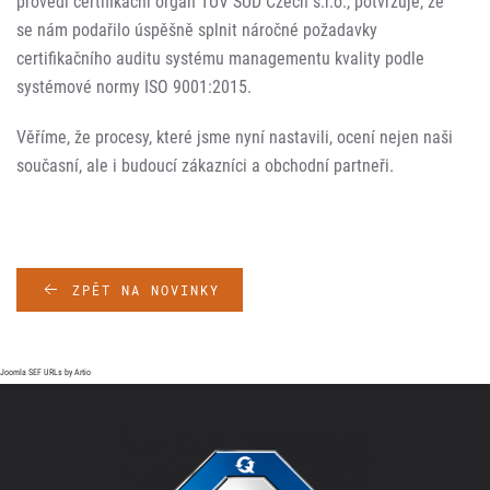
provedl certifikační orgán TÜV SÜD Czech s.r.o., potvrzuje, že
se nám podařilo úspěšně splnit náročné požadavky
certifikačního auditu systému managementu kvality podle
systémové normy ISO 9001:2015.
Věříme, že procesy, které jsme nyní nastavili, ocení nejen naši
současní, ale i budoucí zákazníci a obchodní partneři.
ZPĚT NA NOVINKY
Joomla SEF URLs by Artio