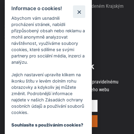
Společnost zapsána v obchodním rejstříku vedeném Krajským
Informace o cookies!
soudem v Brně, spisová značka C63717
Abychom vám usnadnili
procházení stránek, nabídli
Zásady použití cookies
přizpůsobený obsah nebo reklamu a
mohli anonymně analyzovat
Zásady ochrany osobních údajů
návštěvnost, využíváme soubory
cookies, které sdílíme se svými
partnery pro sociální média, inzerci a
analýzu.
Odběr novinek
Jejich nastavení upravíte klikem na
ikonku štítu v levém dolním rohu
Zaregistrujte svou e-mailovou adresu k pravidelnému
obrazovky a kdykoliv jej můžete
odběru aktuálních informací z našeho webu
změnit. Podrobnější informace
najdete v našich Zásadách ochrany
osobních údajů a používání souborů
cookies.
Souhlasíte s používáním cookies?