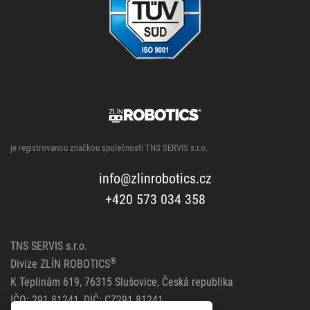
je registrovanou značkou společnosti TNS SERVIS s.r.o.
info@zlinrobotics.cz
+420 573 034 358
TNS SERVIS s.r.o.
®
Divize ZLÍN ROBOTICS
K Teplinám 619, 76315 Slušovice, Česká republika
IČO: 291 81241, DIČ: CZ291 81241