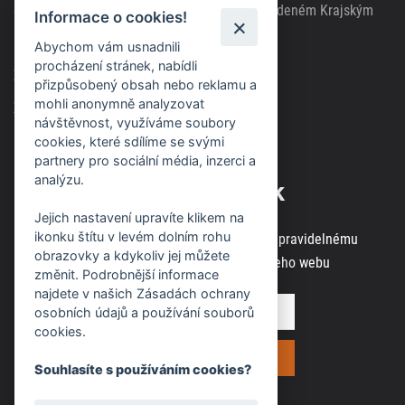
Společnost zapsána v obchodním rejstříku vedeném Krajským
Informace o cookies!
soudem v Brně, spisová značka C63717
Abychom vám usnadnili
procházení stránek, nabídli
Zásady použití cookies
přizpůsobený obsah nebo reklamu a
mohli anonymně analyzovat
Zásady ochrany osobních údajů
návštěvnost, využíváme soubory
cookies, které sdílíme se svými
partnery pro sociální média, inzerci a
analýzu.
Odběr novinek
Jejich nastavení upravíte klikem na
ikonku štítu v levém dolním rohu
Zaregistrujte svou e-mailovou adresu k pravidelnému
obrazovky a kdykoliv jej můžete
odběru aktuálních informací z našeho webu
změnit. Podrobnější informace
najdete v našich Zásadách ochrany
osobních údajů a používání souborů
cookies.
Souhlasíte s používáním cookies?