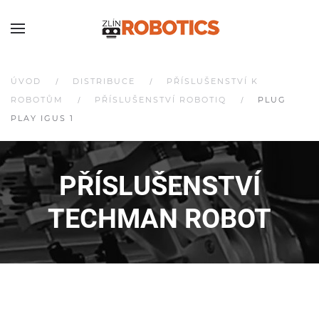
ÚVOD
DISTRIBUCE
PŘÍSLUŠENSTVÍ K
ROBOTŮM
PŘÍSLUŠENSTVÍ ROBOTIQ
PLUG
PLAY IGUS 1
PŘÍSLUŠENSTVÍ
TECHMAN ROBOT