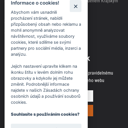
Společnost zapsána v obchodním rejstříku vedeném Krajským
Informace o cookies!
soudem v Brně, spisová značka C63717
Abychom vám usnadnili
procházení stránek, nabídli
Zásady použití cookies
přizpůsobený obsah nebo reklamu a
mohli anonymně analyzovat
Zásady ochrany osobních údajů
návštěvnost, využíváme soubory
cookies, které sdílíme se svými
partnery pro sociální média, inzerci a
analýzu.
Odběr novinek
Jejich nastavení upravíte klikem na
ikonku štítu v levém dolním rohu
Zaregistrujte svou e-mailovou adresu k pravidelnému
obrazovky a kdykoliv jej můžete
odběru aktuálních informací z našeho webu
změnit. Podrobnější informace
najdete v našich Zásadách ochrany
osobních údajů a používání souborů
cookies.
Souhlasíte s používáním cookies?