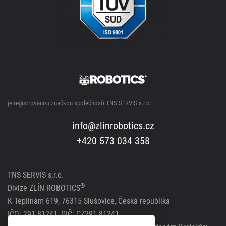
je registrovanou značkou společnosti TNS SERVIS s.r.o.
info@zlinrobotics.cz
+420 573 034 358
TNS SERVIS s.r.o.
®
Divize ZLÍN ROBOTICS
K Teplinám 619, 76315 Slušovice, Česká republika
IČO: 291 81241, DIČ: CZ291 81241