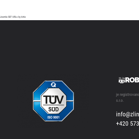
Joomla SEF URLs by Artio
je registrova
s.r.o.
info@zlin
+420 573