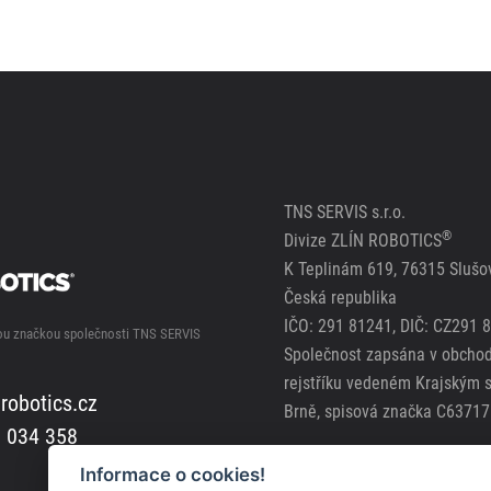
TNS SERVIS s.r.o.
®
Divize ZLÍN ROBOTICS
K Teplinám 619, 76315 Slušov
Česká republika
IČO: 291 81241, DIČ: CZ291 
nou značkou společnosti TNS SERVIS
Společnost zapsána v obcho
rejstříku vedeném Krajským 
robotics.cz
Brně, spisová značka C63717
 034 358
Zásady použití cookies
Informace o cookies!