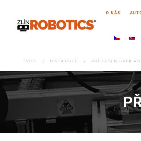
O NÁS
AUT
ÚVOD
DISTRIBUCE
PŘÍSLUŠENSTVÍ K R
PŘ