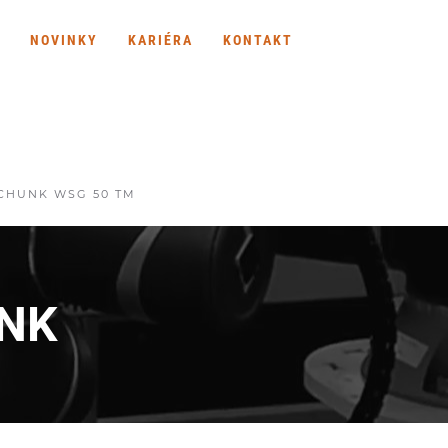
NOVINKY
KARIÉRA
KONTAKT
CHUNK WSG 50 TM
UNK