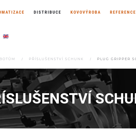
OMATIZACE
DISTRIBUCE
KOVOVÝROBA
REFERENCE
OBOTŮM
PŘÍSLUŠENSTVÍ SCHUNK
PLUG GRIPPER S
ÍSLUŠENSTVÍ SCH