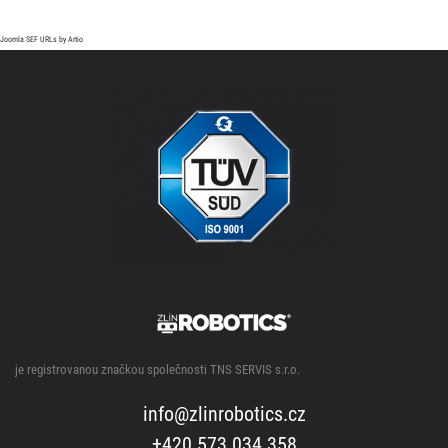
Joomla SEF URLs by Artio
je registrovanou značkou společnosti TNS SERVIS s.r.o.
info@zlinrobotics.cz
+420 573 034 358