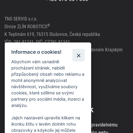
TNS SERVIS s.r.o.
®
Divize ZLÍN ROBOTICS
K Teplinám 619, 76315 Slušovice, Česká republika
IČO: 291 81241, DIČ: CZ291 81241
Společnost zapsána v obchodním rejstříku vedeném Krajským
Informace o cookies!
soudem v Brně, spisová značka C63717
Abychom vám usnadnili
procházení stránek, nabídli
Zásady použití cookies
přizpůsobený obsah nebo reklamu a
mohli anonymně analyzovat
Zásady ochrany osobních údajů
návštěvnost, využíváme soubory
cookies, které sdílíme se svými
partnery pro sociální média, inzerci a
analýzu.
Odběr novinek
Jejich nastavení upravíte klikem na
ikonku štítu v levém dolním rohu
Zaregistrujte svou e-mailovou adresu k pravidelnému
obrazovky a kdykoliv jej můžete
odběru aktuálních informací z našeho webu